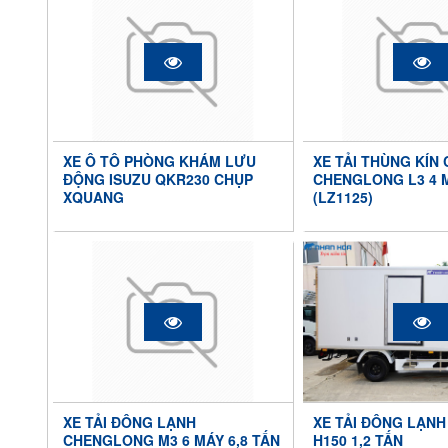
XE Ô TÔ PHÒNG KHÁM LƯU
XE TẢI THÙNG KÍN
ĐỘNG ISUZU QKR230 CHỤP
CHENGLONG L3 4 M
XQUANG
(LZ1125)
XE TẢI ĐÔNG LẠNH
XE TẢI ĐÔNG LẠNH
CHENGLONG M3 6 MÁY 6,8 TẤN
H150 1,2 TẤN