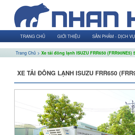
TRANG CHỦ
GIỚI THIỆU
SẢN PHẨM - DỊCH VỤ
Trang Chủ
Xe tải đông lạnh ISUZU FRR650 (FRR90NE5) 5
XE TẢI ĐÔNG LẠNH ISUZU FRR650 (FRR