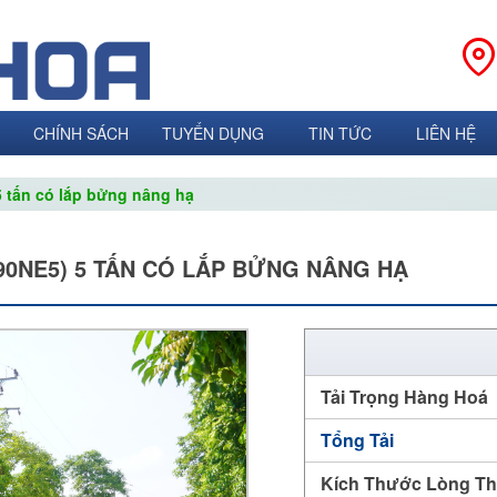
CHÍNH SÁCH
TUYỂN DỤNG
TIN TỨC
LIÊN HỆ
 tấn có lắp bửng nâng hạ
90NE5) 5 TẤN CÓ LẮP BỬNG NÂNG HẠ
Tải Trọng Hàng Hoá
Tổng Tải
Kích Thước Lòng T