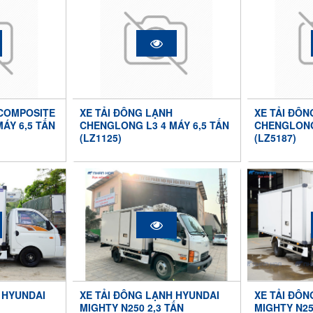
 COMPOSITE
XE TẢI ĐÔNG LẠNH
XE TẢI ĐÔN
ÁY 6,5 TẤN
CHENGLONG L3 4 MÁY 6,5 TẤN
CHENGLONG
(LZ1125)
(LZ5187)
 HYUNDAI
XE TẢI ĐÔNG LẠNH HYUNDAI
XE TẢI ĐÔN
MIGHTY N250 2,3 TẤN
MIGHTY N25