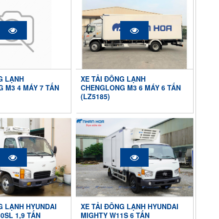
G LẠNH
XE TẢI ĐÔNG LẠNH
 M3 4 MÁY 7 TẤN
CHENGLONG M3 6 MÁY 6 TẤN
(LZ5185)
G LẠNH HYUNDAI
XE TẢI ĐÔNG LẠNH HYUNDAI
0SL 1,9 TẤN
MIGHTY W11S 6 TẤN