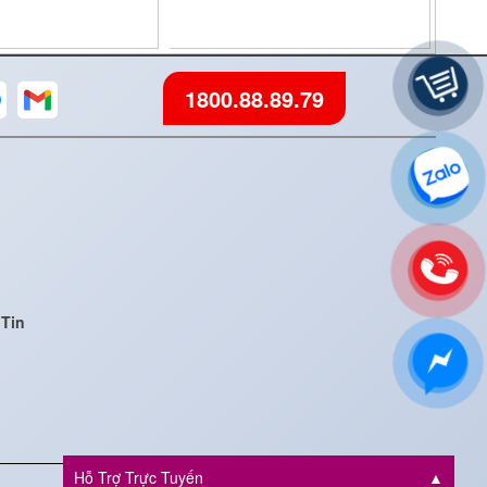
1800.88.89.79
Tin
Hỗ Trợ Trực Tuyến
▲