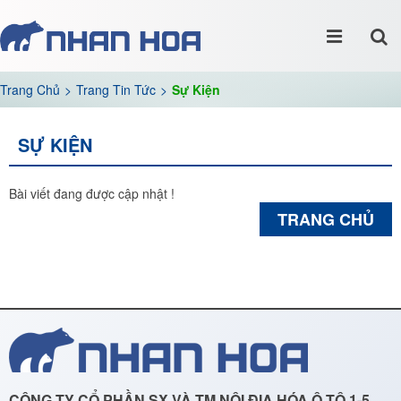
Trang Chủ
Trang Tin Tức
Sự Kiện
SỰ KIỆN
Bài viết đang được cập nhật !
TRANG CHỦ
CÔNG TY CỔ PHẦN SX VÀ TM NỘI ĐỊA HÓA Ô TÔ 1-5